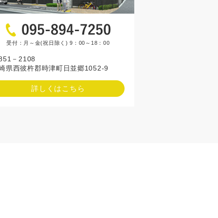
受付：月～金(祝日除く) 9：00～18：00
851－2108
崎県西彼杵郡時津町日並郷1052-9
詳しくはこちら