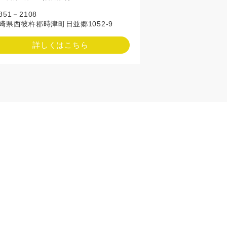
851－2108
崎県西彼杵郡時津町日並郷1052-9
詳しくはこちら