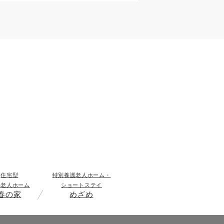
住宅型
特別養護老人ホーム・
料老人ホーム
ショートステイ
春の家
めざめ